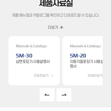
제품자료실
제품 매뉴얼과 카탈로그를 확인하고 다운로드할 수 있습니다.
더보기
room
주소 :
대구광역시 북구 오봉로164 지식산업센터
605호
Manuals & Catalogs
Manuals & Catalogs
phone
print
전화 :
053-323-6292
팩스 :
053-353-6292
SM-30
SM-20
삼면포장기 사용설명서
자동각절포장기 사용설
명서
자세히보기
자세히보기